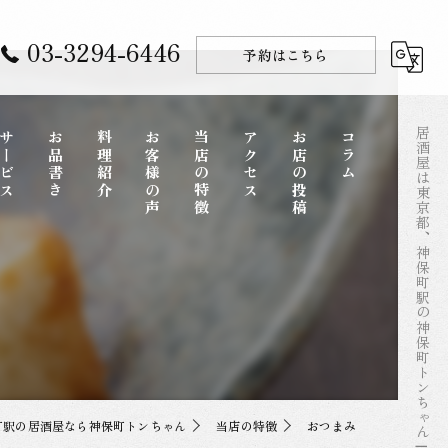
03-3294-6446
予約はこちら
居酒屋は東京都、神保町駅の神保町トンちゃん | 美味しいおつまみ
サービス
お品書き
料理紹介
お客様の声
当店の特徴
アクセス
お店の投稿
コラム
コース
ディナー
一品料理
お酒
町駅の居酒屋なら神保町トンちゃん
当店の特徴
おつまみ