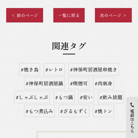
< 前のページ
一覧に戻る
次のページ >
関連タグ
#焼き鳥
#レトロ
#神保町居酒屋串焼き
#神保町居酒屋鍋
#喫煙可
#肉刺身
#しゃぶしゃぶ
#もつ鍋
#安い
#飲み放題
#もつ煮込み
#ざるもずく
#焼トン