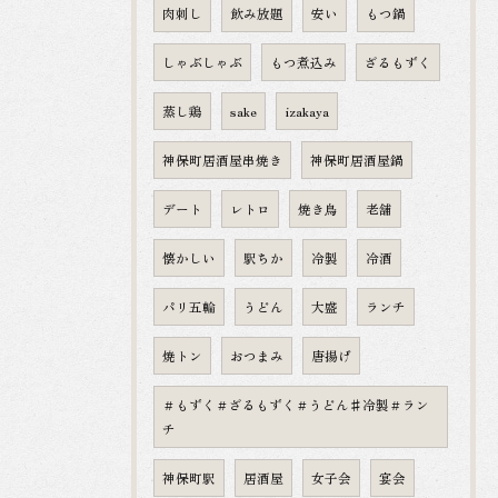
肉刺し
飲み放題
安い
もつ鍋
しゃぶしゃぶ
もつ煮込み
ざるもずく
蒸し鶏
sake
izakaya
神保町居酒屋串焼き
神保町居酒屋鍋
デート
レトロ
焼き鳥
老舗
懐かしい
駅ちか
冷製
冷酒
パリ五輪
うどん
大盛
ランチ
焼トン
おつまみ
唐揚げ
＃もずく＃ざるもずく＃うどん♯冷製＃ラン
チ
神保町駅
居酒屋
女子会
宴会