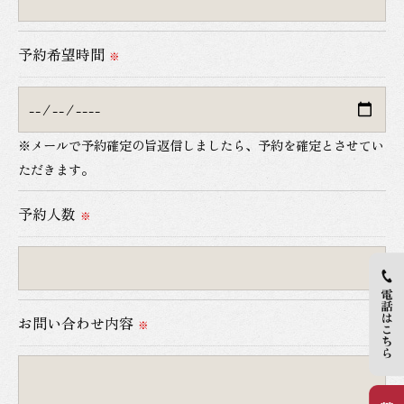
当社では、個人情報の漏洩等がなされないよう、適
切に安全管理対策を実施します。
予約希望時間
※
＜個人情報を与えなかった場合に生じる結果＞
必要な情報を頂けない場合は、それに対応した当社
※メールで予約確定の旨返信しましたら、予約を確定とさせてい
のサービスをご提供できない場合がございますので
ただきます。
予めご了承ください。
予約人数
※
＜個人情報の開示･訂正・削除･利用停止の手続につ
いて＞
当社では、お客様の個人情報の開示･訂正･削除・利
用停止の手続を定めさせて頂いております。
お問い合わせ内容
※
ご本人である事を確認のうえ、対応させて頂きま
す。
個人情報の開示･訂正･削除・利用停止の具体的手続