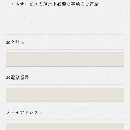
・本サービスの運営上必要な事項のご連絡
＜個人情報の提供について＞
当社ではお客様の同意を得た場合または法令に定め
られた場合を除き、
お名前
※
取得した個人情報を第三者に提供することはいたし
ません。
＜個人情報の委託について＞
お電話番号
当社では、利用目的の達成に必要な範囲において、
個人情報を外部に委託する場合があります。
これらの委託先に対しては個人情報保護契約等の措
置をとり、適切な監督を行います。
メールアドレス
※
＜個人情報の安全管理＞