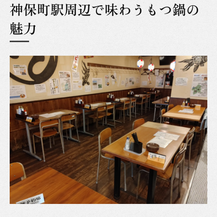
神保町駅周辺で味わうもつ鍋の
醤油塩辛味噌でもつ鍋の奥深さ体験
醤油もつ鍋の定番とその奥深い味わい
魅力
塩味もつ鍋で味わうあっさりとした美味し
さ
辛味噌もつ鍋のピリ辛食感と旨味を満喫
もつ鍋バリエーションとは何かを徹底解説
多彩な味が楽しめるもつ鍋入門案内
もつ鍋初心者におすすめの味選びポイント
醤油塩辛味噌別もつ鍋の特徴を比較解説
もつ鍋のバリエーションを体験する方法
神保町駅周辺のもつ鍋で味巡りを満喫
もつ鍋の味バリエーションで広がる楽しさ
こだわり派なら知りたいもつ鍋アレンジ術