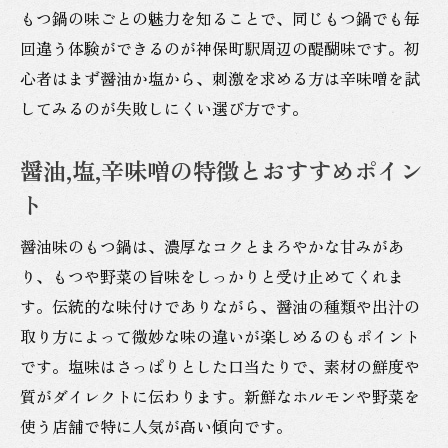
もつ鍋の味ごとの魅力を知ることで、同じもつ鍋でも毎
内
回違う体験ができるのが神保町駅周辺の醍醐味です。初
季節に合わせたもつ鍋の味選びのポイント
心者はまず醤油か塩から、刺激を求める方は辛味噌を試
飲み会向けもつ鍋選びの楽しみ方を紹介
してみるのが失敗しにくい選び方です。
女子会やデートに合うもつ鍋の味わい方
醤油,塩,辛味噌の特徴とおすすめポイン
ト
醤油味のもつ鍋は、濃厚なコクとまろやかな甘みがあ
り、もつや野菜の旨味をしっかりと受け止めてくれま
す。伝統的な味付けでありながら、醤油の種類や出汁の
取り方によって微妙な味の違いが楽しめるのもポイント
です。塩味はさっぱりとした口当たりで、素材の鮮度や
質がダイレクトに伝わります。新鮮なホルモンや野菜を
使う店舗で特に人気が高い傾向です。