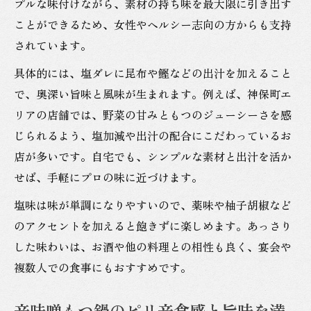
プルな味付けながら、素材の持ち味を最大限に引き出す
ことができるため、女性やヘルシー志向の方からも支持
されています。
具体的には、塩ダレに昆布や鰹などの出汁を加えること
で、奥深い旨味と風味が生まれます。例えば、神保町エ
リアの店舗では、野菜の甘みともつのジューシーさを感
じられるよう、塩加減や出汁の配合にこだわっているお
店が多いです。自宅でも、シンプルな素材と出汁を活か
せば、手軽にプロの味に近づけます。
塩味は味が単調になりやすいので、薬味や柚子胡椒など
のアクセントを加えると飽きずに楽しめます。あっさり
した味わいは、お酒や他の料理との相性も良く、宴会や
複数人での食事にもおすすめです。
辛味噌もつ鍋のピリ辛食感と旨味を満