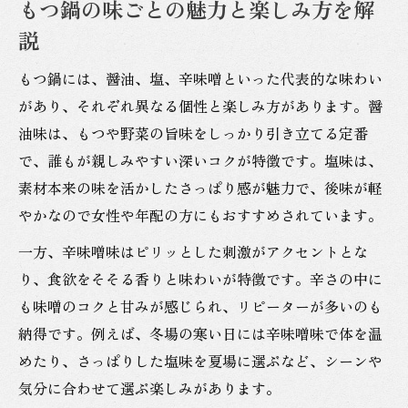
もつ鍋に合う食材アレンジで広がる味世界
もつ鍋の味ごとの魅力と楽しみ方を解
醤油塩辛味噌を活かした具材の選び方
説
家庭でも試せるもつ鍋アレンジのコツ
もつ鍋には、醤油、塩、辛味噌といった代表的な味わい
気分で変えるもつ鍋の味アレンジ方法
があり、それぞれ異なる個性と楽しみ方があります。醤
もつ鍋選びを迷う人へ味の特徴を徹底解説
油味は、もつや野菜の旨味をしっかり引き立てる定番
醤油もつ鍋の特徴とおすすめポイントまと
で、誰もが親しみやすい深いコクが特徴です。塩味は、
め
素材本来の味を活かしたさっぱり感が魅力で、後味が軽
やかなので女性や年配の方にもおすすめされています。
塩味もつ鍋で人気の理由と食べ方を紹介
辛味噌もつ鍋の魅力と選び方のポイント
一方、辛味噌味はピリッとした刺激がアクセントとな
り、食欲をそそる香りと味わいが特徴です。辛さの中に
もつ鍋バリエーション別の味比較ガイド
も味噌のコクと甘みが感じられ、リピーターが多いのも
自分に合ったもつ鍋の味の見つけ方
納得です。例えば、冬場の寒い日には辛味噌味で体を温
シーンごとに変えるもつ鍋の楽しみ方提案
めたり、さっぱりした塩味を夏場に選ぶなど、シーンや
宴会やグループにおすすめのもつ鍋の味
気分に合わせて選ぶ楽しみがあります。
一人でも楽しめるもつ鍋バリエーション案