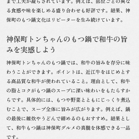
まで工夫が凝らされています。例えば、部位ごとの異な
アクセス便利な神保町エリアで鍋料理を体
る食感や味を楽しめる盛り合わせも好評です。結果、神
感
保町のもつ鍋文化はリピーターを生み続けています。
神保町駅界隈で快適にもつ鍋を楽しむ秘訣
和牛好きが注目するもつ鍋の美味しい食べ方
神保町トンちゃんのもつ鍋で和牛の旨
近江牛もつ鍋を神保町で美味しく食べる工
みを実感しよう
夫
神保町トンちゃんのもつ鍋では、和牛の旨みを存分に味
神保町駅周辺で和牛もつ鍋を最高に味わう
わうことができます。ポイントは、近江牛をはじめとす
方法
る高品質な和牛が使われていること。理由として、和牛
肉もつ屋流・もつ鍋の美味しい食べ方を解
の脂とコクがもつ鍋のスープに深い味わいをもたらすか
説
らです。具体的には、もつや野菜とともにじっくり煮込
新鮮もつと和牛の絶品鍋を神保町で楽しも
むことで、スープ全体に旨みが広がります。例えば、鍋
う
の最後に雑炊やうどんで締めるのもおすすめ。結果とし
神保町で味わうもつ鍋の食べ方を伝授
て、和牛もつ鍋は神保町グルメの真髄を体感できる一品
和牛好き必見のもつ鍋を神保町で満喫する
です。