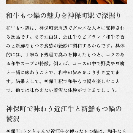
神保町のもつ焼き屋で近江牛もつ鍋を味わ
和牛もつ鍋の魅力を神保町駅で深掘り
う
和牛もつ鍋は、神保町駅周辺でグルメな人々に支持され
和牛と新鮮もつの絶妙な組み合わせを満喫
る逸品です。その理由は、近江牛などブランド和牛の旨
神保町もつ鍋で感じる近江牛の贅沢な味わ
みと新鮮なもつの食感が絶妙に調和するからです。具体
い
的には、丁寧な下処理で臭みを抑えたもつと、コクのあ
近江牛もつ鍋が神保町で選ばれる理由
る和牛スープが特徴。例えば、コースの中で野菜や豆腐
宴会に最適なもつ鍋の選び方と楽しみ方
と一緒に味わうことで、和牛の旨みをより引き立てま
宴会におすすめ神保町のもつ鍋店を厳選
す。結果として、神保町駅で和牛もつ鍋を楽しむこと
もつ鍋コースで宴会を盛り上げるポイント
で、他では味わえない贅沢な体験ができるでしょう。
神保町で宴会向きの和牛もつ鍋を選ぶコツ
神保町で味わう近江牛と新鮮もつ鍋の
飲み放題付きプランでもつ鍋を満喫する方
法
贅沢
神保町駅周辺の個室で楽しむもつ鍋宴会術
神保町tトンちゃんで近江牛を使ったもつ鍋は、和牛なら