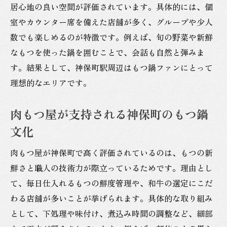
居心地の良い空間が評価されています。具体的には、個
術
室やカウンター席を備えた店舗が多く、グループや少人
和牛料理と一緒に味わう神保町駅のもつ鍋
数でも楽しめるのが特徴です。例えば、旬の野菜や新鮮
神保町駅エリアで話題のもつ鍋を堪能しよ
なもつを使った鍋を囲むことで、会話も自然と弾みま
う
す。結果として、神保町駅周辺はもつ鍋ファンにとって
和牛と相性抜群のもつ鍋料理を徹底解説
理想的なエリアです。
神保町で人気のもつ鍋体験をまとめて紹介
肉もつ屋が支持される神保町のもつ鍋
アクセス抜群エリアでもつ鍋を堪能する秘訣
文化
神保町駅から近いもつ鍋店の選び方ポイン
ト
肉もつ屋が神保町で高く評価されているのは、もつの新
アクセス良好な神保町で新鮮もつ鍋を満喫
鮮さと職人の技術力が際立っているためです。理由とし
駅チカの肉もつ屋で和牛もつ鍋を味わうコ
て、毎日仕入れるもつの鮮度管理や、和牛の選定にこだ
ツ
わる店舗が多いことが挙げられます。具体的な取り組み
神保町駅周辺で人気もつ鍋店を探す方法
として、下処理や味付け、煮込み時間の調整など、細部