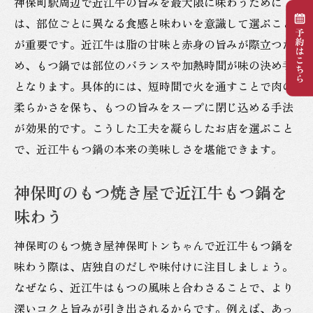
神保町駅周辺で近江牛の旨みを最大限に味わうために
は、部位ごとに異なる食感と味わいを意識して選ぶこと
が重要です。近江牛は脂の甘味と赤身の旨みが際立つた
め、もつ鍋では部位のバランスや加熱時間が味の決め手
となります。具体的には、短時間で火を通すことで肉の
柔らかさを保ち、もつの旨みをスープに閉じ込める手法
が効果的です。こうした工夫を凝らしたお店を選ぶこと
で、近江牛もつ鍋の本来の美味しさを堪能できます。
神保町のもつ焼き屋で近江牛もつ鍋を
味わう
神保町のもつ焼き屋神保町トンちゃんで近江牛もつ鍋を
味わう際は、店独自のだしや味付けに注目しましょう。
なぜなら、近江牛はもつの風味と合わさることで、より
深いコクと旨みが引き出されるからです。例えば、あっ