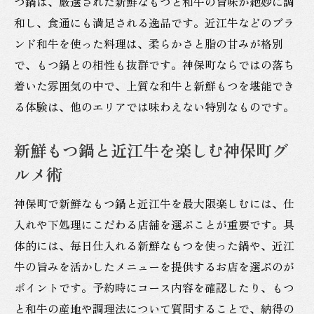
つ鍋は、厳選された新鮮なもつと和牛の旨味が絶妙に調
和し、食通にも満足される逸品です。近江牛などのブラ
ンド和牛を使った料理は、柔らかさと脂の甘みが格別
で、もつ鍋との相性も抜群です。神保町ならではの落ち
着いた雰囲気の中で、上質な和牛と新鮮もつを堪能でき
る体験は、他のエリアでは味わえない特別なものです。
新鮮もつ鍋と近江牛を楽しむ神保町グ
ルメ術
神保町で新鮮なもつ鍋と近江牛を最大限楽しむには、仕
入れや下処理にこだわる店舗を選ぶことが重要です。具
体的には、毎日仕入れる新鮮なもつを使った鍋や、近江
牛の旨みを活かしたメニューを提供するお店を選ぶのが
ポイントです。予約時にコース内容を確認したり、もつ
と和牛の産地や調理法について質問することで、納得の