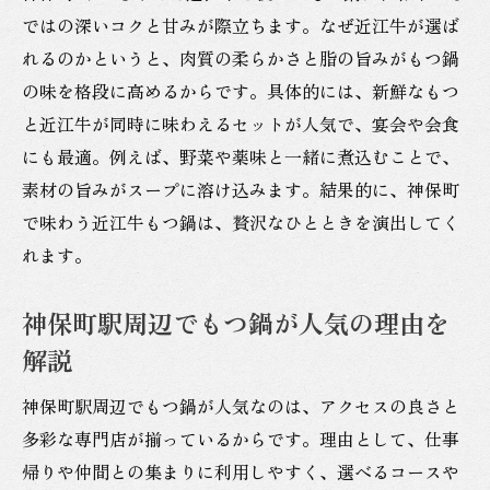
宴会シーンで活躍する神保町のもつ鍋体験
ではの深いコクと甘みが際立ちます。なぜ近江牛が選ば
神保町駅界隈で和牛もつ鍋を満喫する方法
れるのかというと、肉質の柔らかさと脂の旨みがもつ鍋
神保町駅近で和牛もつ鍋を堪能する秘訣
の味を格段に高めるからです。具体的には、新鮮なもつ
と近江牛が同時に味わえるセットが人気で、宴会や会食
駅近くで味わう近江牛もつ鍋の選び方
にも最適。例えば、野菜や薬味と一緒に煮込むことで、
神保町エリアで見つける絶品もつ鍋の特徴
素材の旨みがスープに溶け込みます。結果的に、神保町
アクセス抜群な神保町で和牛もつ鍋を味わ
で味わう近江牛もつ鍋は、贅沢なひとときを演出してく
う
れます。
神保町駅周辺で人気のもつ鍋店を楽しむコ
ツ
神保町駅周辺でもつ鍋が人気の理由を
和牛もつ鍋を神保町で満喫するためのポイ
解説
ント
神保町駅周辺でもつ鍋が人気なのは、アクセスの良さと
話題のもつ鍋と和牛料理の楽しみ方まとめ
多彩な専門店が揃っているからです。理由として、仕事
神保町のもつ鍋と和牛料理の魅力を再確認
帰りや仲間との集まりに利用しやすく、選べるコースや
新鮮もつ鍋と近江牛を楽しむ神保町グルメ