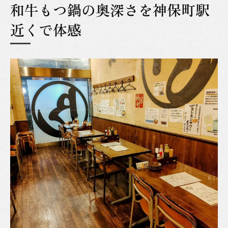
和牛もつ鍋の奥深さを神保町駅
和牛もつ鍋が神保町グルメで注目される訳
新鮮なもつ鍋を楽しみたい方へ神保町駅周辺ガ
近くで体感
イド
新鮮なもつ鍋を神保町で見極めるコツ
神保町駅周辺のもつ鍋と肉もつ屋の選び方
やきとんとセットで楽しむ神保町もつ鍋体
験
神保町の鍋料理で味わう新鮮もつの魅力
神保町駅近くで外せないもつ鍋の楽しみ方
神保町で人気のもつ鍋を徹底ガイド
近江牛の旨みが光るもつ鍋体験の魅力
近江牛もつ鍋の魅力を神保町で堪能する方
法
神保町駅周辺で近江牛の旨みを味わう秘訣