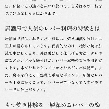
神保町のもつ焼きで感動するレバーの逸品
富。部位ごとの違いを味わい比べて、自分好みの一品を
居酒屋で味わう絶品レバー料理の選び方
見つける楽しみも広がります。
レバー好きにおすすめのもつ焼き店を厳選
居酒屋で人気のレバー料理の特徴とは
神保町駅周辺で楽しむホルモンとレバーの
魅力
居酒屋で提供されるレバー料理は、焼き加減や味付けに
もつ焼きでしか味わえないレバーの新鮮さ
工夫が凝らされています。代表的なのは、絶妙な焼き加
減で中はしっとり、外は香ばしく仕上げる方法。タレや
レバーと一緒に楽しめる神保町のホルモン
塩などシンプルな味付けが、レバー本来の旨味を引き立
料理
てます。ネギたれをたっぷりかけたネギレバは絶品。ま
た、臭みを抑える下処理も重要なポイント。新鮮なレバ
ーを丁寧に扱うことで、レバーが苦手な人でも食べやす
い一品に仕上がります。
もつ焼き体験を一層深めるレバーの楽