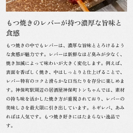
神保町駅周辺のもつ焼きで味比べを楽しむ
ホルモン料理とレバーの違いを知るポイン
もつ焼きのレバーが持つ濃厚な旨味と
ト
食感
居酒屋で味わう新鮮レバーの選び方
もつ焼きの中でもレバーは、濃厚な旨味ととろけるよう
もつ焼き初心者におすすめのレバー体験
な食感が魅力です。レバーは新鮮なほど臭みが少なく、
ホルモン料理で楽しむ神保町の夜
焼き加減によって味わいが大きく変化します。例えば、
神保町のもつ焼きでホルモン三昧の夜を
表面を香ばしく焼き、中はしっとりと仕上げることで、
レバーやシロを楽しめる居酒屋の探し方
レバー特有のコクと滑らかな口当たりを存分に楽しめま
もつ焼きとホルモンの部位ごとの違い
す。神保町駅周辺の居酒屋神保町トンちゃんでは、素材
の持ち味を活かした焼き方が重視されており、レバーの
レバー料理が人気のホルモン居酒屋とは
美味しさを最大限に引き出しています。ネギレバ、あみ
神保町駅周辺で話題のもつ焼き楽しみ方
ればは人気です。もつ焼き好きにはたまらない逸品で
ホルモン料理の奥深さとレバーの魅力
す。
新鮮レバーを楽しむもつ焼きの基本