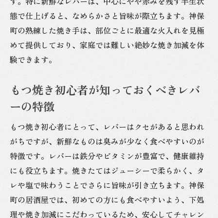
す。特に新鮮なレバーは、中心にやや赤みを残す半生状
態で仕上げると、なめらかさと旨味が際立ちます。神保
町の熟練した焼き手は、部位ごとに最適な火入れを見極
めて提供しており、家庭では難しい絶妙な焼き加減を体
験できます。
もつ焼き初心者が知っておくべきレバ
ーの特徴
もつ焼き初心者にとって、レバーはクセがあると思われ
がちですが、新鮮なものは臭みが少なく食べやすいのが
特徴です。レバーは鉄分やビタミンが豊富で、健康維持
にも役立ちます。焼きたてはジューシーで柔らかく、タ
レや塩で味わうことでさらに旨味が引き立ちます。神保
町の居酒屋では、初めての方にも食べやすいよう、下処
理や焼き加減にこだわっているため、安心してチャレン