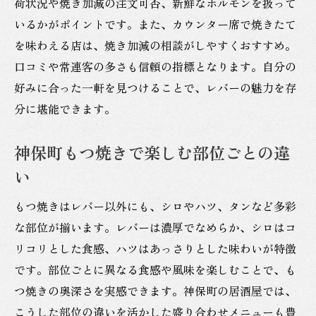
荷状況や焼き加減の注文可否、新鮮なホルモンを扱って
探し
いるかがポイントです。また、カウンター席で焼きたて
神保町のもつ焼きで癒やされるひととき
を味わえる店は、焼き加減の相談がしやすくおすすめ。
口コミや常連客の多さも信頼の指標となります。自分の
レバー好きが集まるもつ焼き名所の特徴
好みに合った一軒を見つけることで、レバーの魅力を存
もつ焼き居酒屋で味わう新鮮ホルモン料理
分に堪能できます。
もつ焼きの意味とレバーの楽しみ方解説
もつ焼きとは何かレバーとの関係を解説
神保町もつ焼きで楽しむ部位ごとの違
神保町で知るもつ焼きとホルモンの違い
い
レバーの味わいを引き立てるもつ焼きのコ
もつ焼きはレバー以外にも、シロやハツ、タンなど多彩
ツ
な部位が揃います。レバーは濃厚でなめらか、シロはコ
もつ焼き初心者が知りたいレバーの魅力
リコリとした食感、ハツはあっさりとした味わいが特徴
居酒屋で人気のレバー料理の楽しみ方
です。部位ごとに異なる食感や風味を楽しむことで、も
神保町駅でもつ焼きの奥深さを堪能する
つ焼きの奥深さを実感できます。神保町の居酒屋では、
神保町で見つけるレバー好きのための逸品
こうした部位の違いを活かした盛り合わせメニューも豊