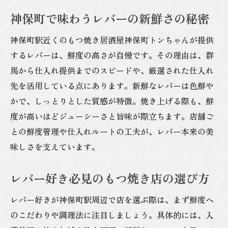
もつ焼きの本場で味わうレバーの基本知識
神保町で味わうレバーの新鮮さの秘密
新鮮レバー選びのポイントと見分け方
神保町駅近くのもつ焼き居酒屋神保町トンちゃんが提供
神保町のもつ焼き店で体験する焼きたてレ
するレバーは、鮮度の高さが自慢です。その理由は、群
バー
馬から仕入れ提供までのスピードや、厳選された仕入れ
レバーを美味しく食べるための焼き方のコ
先を活用している点にあります。新鮮なレバーは色鮮や
ツ
かで、しっとりとした質感が特徴。焼き上げる際も、鮮
もつ焼き初心者が知っておくべきレバーの
度が高いほどジューシーさと旨味が際立ちます。店舗ご
特徴
との鮮度管理や仕入れルートの工夫が、レバー本来の美
鮮度にこだわる神保町のもつ焼き体験
味しさを支えています。
仕事帰りに立ち寄りたいもつ焼きの名所
レバー好き必見のもつ焼き店の選び方
神保町駅近くで味わう絶品もつ焼きレバー
居酒屋で人気のもつ焼きとレバーの楽しみ
レバー好きが神保町駅周辺で店を選ぶ際は、まず鮮度へ
方
のこだわりや調理法に注目しましょう。具体的には、入
仕事帰りにおすすめのレバーが美味しい店