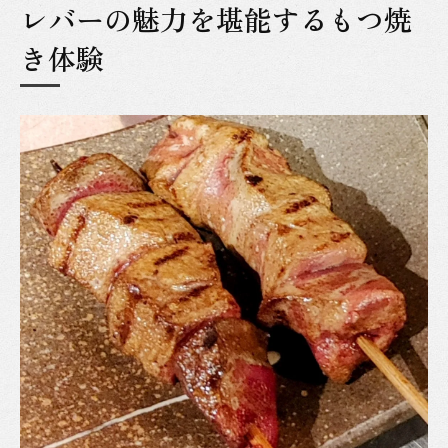
レバーの魅力を堪能するもつ焼
方
神保町駅周辺で味わう絶品もつ焼き
き体験
神保町駅近でもつ焼きを満喫するコツ
居酒屋で楽しむ新鮮レバーとホルモンの魅
力
もつ焼き選びに迷ったらレバーを味わう理
由
神保町のもつ焼きで感じる部位ごとの個性
もつ焼きが美味しい居酒屋の特徴を解説
レバーやホルモン料理で広がる神保町の夜
もつ焼き好き必見レバーの美味しさとは
もつ焼きの中でも人気のレバーの魅力
レバーの焼き加減が美味しさを左右する理
由