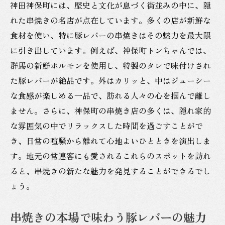
神田神保町には、歴史と文化が息づく街並みの中に、隠
神保町で体験する豚レバー串焼きの真髄
れた串焼きの名店が点在しています。多くの店が新鮮な
串焼きの極上の味わいを神田で
食材を使い、特に豚レバーの串焼きはその魅力を最大限
豚レバー串焼きの魅力を神保町で発見
に引き出しています。例えば、神保町トンちゃんでは、
神保町で出会う絶品の串焼き
群馬の新鮮ホルモンを使用し、特製のタレで味付けされ
豚レバーの美味しさを串焼きで楽しむ
た豚レバーが絶品です。外はカリッと、中はジューシー
神田神保町で味わう豚レバーの新たな発見
な食感が楽しめる一品で、訪れる人々の心を掴んで離し
ません。さらに、神保町の串焼き店の多くは、隠れ家的
な雰囲気の中でリラックスした時間を過ごすことがで
き、日常の喧騒から離れて心地よいひとときを演出しま
す。地元の常連客にも愛されるこれらのスポットを訪れ
ると、串焼きの新たな魅力を発見することができるでし
ょう。
串焼きの本場で味わう豚レバーの魅力