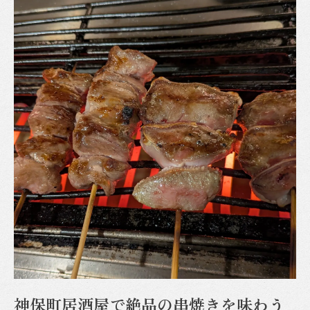
串焼き初心者におすすめの神保町スポット
豚レバーの串焼きが人気の理由とは
神田神保町で味わう豚レバーの至福
豚レバー串焼きの魅力を神田神保町で発見
神保町で楽しむ豚レバー串焼きの奥深さ
串焼きの専門店で味わう魅力
神田神保町で体験する豚レバーの旨味
豚レバー串焼きと神保町のグルメ散策
神保町で見つける串焼きの新しい楽しみ方
豚レバー串焼きの美味しさに舌鼓
神保町で味わう豚レバー串焼きの美味しさ
豚レバー串焼きの究極の味わい方
神保町居酒屋で絶品の串焼きを味わう
神保町の串焼き巡りで見つける絶品