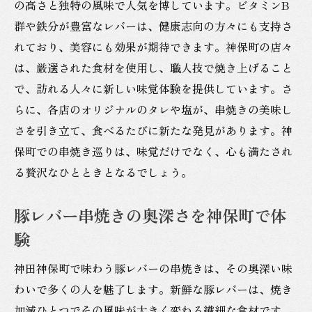
の高さと独特の風味で人気を博しています。ビタミンB
群や鉄分が豊富なレバーは、健康志向の方々にも支持さ
れており、美容にも効果が期待できます。神保町の店々
は、厳選された食材を使用し、職人技で焼き上げること
で、訪れる人々に新しい味覚体験を提供しています。さ
らに、各店のオリジナルのタレや塩が、串焼きの美味し
さを引き立て、食べるたびに新たな発見があります。神
保町での串焼き巡りは、味覚だけでなく、心も満たされ
る贅沢なひとときとなるでしょう。
豚レバー串焼きの奥深さを神保町で体
験
神田神保町で味わう豚レバーの串焼きは、その奥深い味
わいで多くの人を魅了します。新鮮な豚レバーは、焼き
加減ひとつでその風味が大きく変わる繊細な食材です。