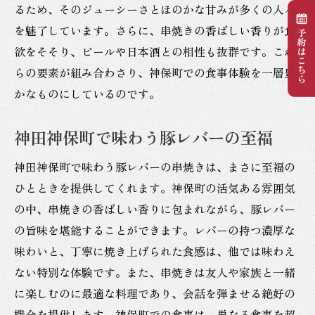
るため、そのジューシーさとほのかな甘みが多くの人々
を魅了しています。さらに、串焼きの香ばしい香りが食
欲をそそり、ビールや日本酒との相性も抜群です。これ
らの要素が組み合わさり、神保町での食事体験を一層豊
かなものにしているのです。
神田神保町で味わう豚レバーの至福
神田神保町で味わう豚レバーの串焼きは、まさに至福の
ひとときを提供してくれます。神保町の活気ある雰囲気
の中、串焼きの香ばしい香りに包まれながら、豚レバー
の旨味を堪能することができます。レバーの持つ濃厚な
味わいと、丁寧に焼き上げられた食感は、他では味わえ
ない特別な体験です。また、串焼きは友人や家族と一緒
に楽しむのに最適な料理であり、会話を弾ませる絶好の
機会を提供します。神保町での食事は、単なる食事を超