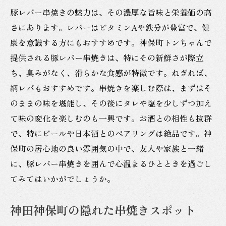
串焼きの本場で味わう絶品豚レバー
豚レバー串焼きの魅力は、その濃厚な旨味と栄養価の高
さにあります。レバーはビタミンAや鉄分が豊富で、健
豚レバー串焼きの極みを神保町で堪能
康を意識する方にもおすすめです。神保町トンちゃんで
神保町で発見する串焼きの新しい楽しみ方
提供される豚レバー串焼きは、特にその新鮮さが際立
串焼き店で味わう豚レバーの美味しさ
ち、臭みがなく、滑らかな食感が特徴です。ねぎれば、
神田で豚レバー串焼きの魅力を再発見
網レバもおすすめです。串焼きを楽しむ際は、まずはそ
神田神保町で豚レバー串焼きの魅力を体験
のままの味を堪能し、その後にタレや塩を少しずつ加え
神保町で体験する豚レバー串焼きの醍醐味
て味の変化を楽しむのも一興です。お酒との相性も抜群
串焼きの魅力を神田で再確認
で、特にビールや日本酒とのペアリングは絶品です。神
保町の居心地の良い雰囲気の中で、友人や家族と一緒
豚レバー串焼きの人気の理由を探る
に、豚レバー串焼きを囲んで心温まるひとときを過ごし
神保町で楽しむ串焼きの新たな魅力
てみてはいかがでしょうか。
豚レバーと神保町のグルメ体験
神田で味わう豚レバー串焼きの美味
神田神保町の隠れた串焼きスポット
豚レバー串焼きの美味しさを神田神保町で知る