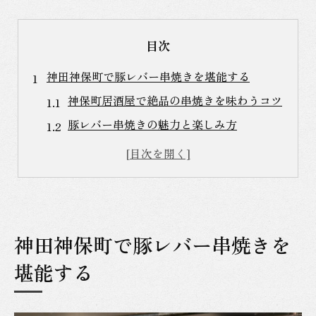
目次
神田神保町で豚レバー串焼きを堪能する
神保町居酒屋で絶品の串焼きを味わうコツ
豚レバー串焼きの魅力と楽しみ方
神田神保町の隠れた串焼きスポット
串焼きの本場で味わう豚レバーの魅力
神保町の串焼き店で体験する絶品の味
豚レバー串焼きの美味しさを神保町で発見
神田神保町で豚レバー串焼きを
絶品！神保町の豚レバー串焼きの楽しみ方
堪能する
神保町でしか味わえない串焼きの絶妙さ
豚レバー串焼きの秘訣を知る
神田神保町の串焼き文化を探る