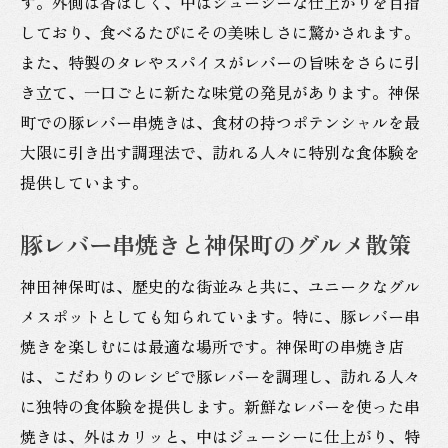
す。外側は香ばしく、中はジューシーな仕上がりを目指
しており、食べるたびにその美味しさに驚かされます。
また、特製のタレやスパイスがレバーの旨味をさらに引
き立て、一口ごとに新たな味覚の発見があります。神保
町での豚レバー串焼きは、食材の持つポテンシャルを最
大限に引き出す調理法で、訪れる人々に特別な食体験を
提供しています。
豚レバー串焼きと神保町のグルメ散策
神田神保町は、歴史的な街並みと共に、ユニークなグル
メスポットとしても知られています。特に、豚レバー串
焼きを楽しむには最適な場所です。神保町の串焼き店
は、こだわりのレシピで豚レバーを調理し、訪れる人々
に独特の食体験を提供します。新鮮なレバーを使った串
焼きは、外はカリッと、中はジューシーに仕上がり、特