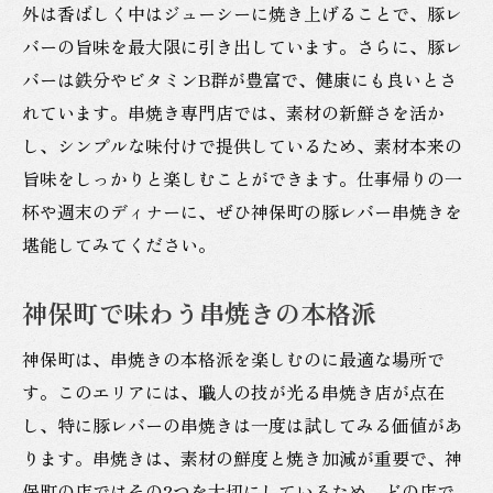
外は香ばしく中はジューシーに焼き上げることで、豚レ
バーの旨味を最大限に引き出しています。さらに、豚レ
バーは鉄分やビタミンB群が豊富で、健康にも良いとさ
れています。串焼き専門店では、素材の新鮮さを活か
し、シンプルな味付けで提供しているため、素材本来の
旨味をしっかりと楽しむことができます。仕事帰りの一
杯や週末のディナーに、ぜひ神保町の豚レバー串焼きを
堪能してみてください。
神保町で味わう串焼きの本格派
神保町は、串焼きの本格派を楽しむのに最適な場所で
す。このエリアには、職人の技が光る串焼き店が点在
し、特に豚レバーの串焼きは一度は試してみる価値があ
ります。串焼きは、素材の鮮度と焼き加減が重要で、神
保町の店ではその2つを大切にしているため、どの店で