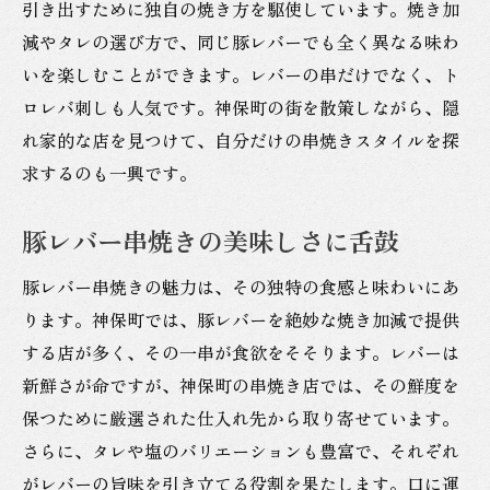
引き出すために独自の焼き方を駆使しています。焼き加
減やタレの選び方で、同じ豚レバーでも全く異なる味わ
いを楽しむことができます。レバーの串だけでなく、ト
ロレバ刺しも人気です。神保町の街を散策しながら、隠
れ家的な店を見つけて、自分だけの串焼きスタイルを探
求するのも一興です。
豚レバー串焼きの美味しさに舌鼓
豚レバー串焼きの魅力は、その独特の食感と味わいにあ
ります。神保町では、豚レバーを絶妙な焼き加減で提供
する店が多く、その一串が食欲をそそります。レバーは
新鮮さが命ですが、神保町の串焼き店では、その鮮度を
保つために厳選された仕入れ先から取り寄せています。
さらに、タレや塩のバリエーションも豊富で、それぞれ
がレバーの旨味を引き立てる役割を果たします。口に運