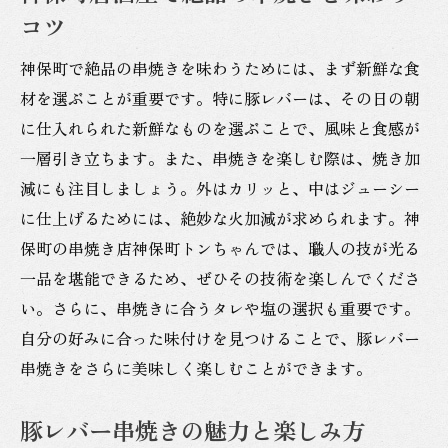
コツ
豚レバー串焼きの奥深さを神保町で体験
串焼きの名店で味わう豚レバーの魅力
神保町で絶品の串焼きを味わうためには、まず新鮮な食
神田で味わう串焼きの至福のひととき
材を選ぶことが重要です。特に豚レバーは、その日の朝
に仕入れられた新鮮なものを選ぶことで、風味と食感が
豚レバー串焼きの美味しさを再発見
一層引き立ちます。また、串焼きを楽しむ際は、焼き加
神田神保町の豚レバー串焼きに舌鼓を打つ
減にも注目しましょう。外はカリッと、中はジューシー
豚レバー串焼きの絶品を神保町で堪能
に仕上げるためには、絶妙な火加減が求められます。神
神保町で味わう串焼きの本格派
保町の串焼き店神保町トンちゃんでは、職人の技が光る
豚レバーの旨味を神保町で体験
一品を堪能できるため、ぜひその技術を楽しんでくださ
串焼きの新たな楽しみ方を神田で発見
い。さらに、串焼きに合うタレや塩の選択も重要です。
神保町の串焼き店で味わう極上の一串
自分の好みに合った味付けを見つけることで、豚レバー
串焼きをさらに美味しく楽しむことができます。
豚レバー串焼きの魅力を神保町で実感
神保町で豚レバー串焼きの絶品を味わう
豚レバー串焼きの魅力と楽しみ方
神保町で楽しむ豚レバーの新たな魅力