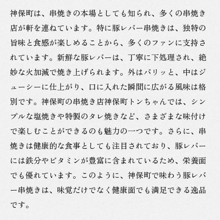
神保町は、串焼きの本場としても知られ、多くの串焼き
店が軒を連ねています。特に豚レバー串焼きは、独特の
旨味と食感が楽しめることから、多くのファンに支持さ
れています。新鮮な豚レバーは、丁寧に下処理され、絶
妙な火加減で焼き上げられます。外はパリッと、中はジ
ューシーに仕上がり、口に入れた瞬間に広がる風味は格
別です。神保町の串焼き店神保町トンちゃんでは、シン
プルな塩焼きや特製のタレ焼きなど、さまざまな味付け
で楽しむことができるのも魅力の一つです。さらに、串
焼きは健康的な食事としても注目されており、豚レバー
には鉄分やビタミンが豊富に含まれているため、栄養面
でも優れています。このように、神保町で味わう豚レバ
ー串焼きは、味覚だけでなく健康面でも満足できる逸品
です。