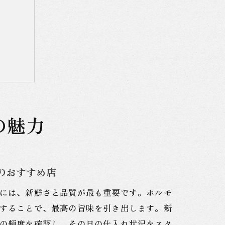
込み店
の魅力
方
のおすすめ店
には、新鮮さと品質が最も重要です。ホルモ
することで、最高の旨味を引き出します。新
の頻度を確認し、その日の仕入れ状況をスタ