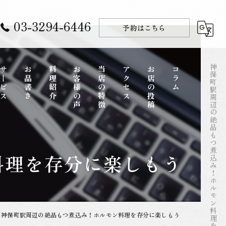
03-3294-6446
予約はこちら
神保町駅周辺の絶品もつ煮込み！ホルモン料理を存分に楽しもう
サービス
お品書き
料理紹介
お客様の声
当店の特徴
アクセス
お店の投稿
コラム
コース
料理を存分に楽しもう
ディナー
一品料理
お酒
神保町駅周辺の絶品もつ煮込み！ホルモン料理を存分に楽しもう