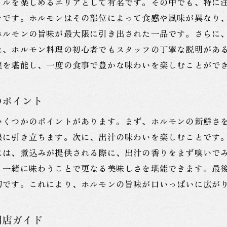
イルを楽しめるエリアとして有名です。その中でも、特に
神保町のもつ煮込みで出会うホルモンの多様性
々です。ホルモンはその部位によって食感や風味が異なり
ホルモンの旨味が最大限に引き出された一品です。さらに
ホルモン好き必見！神保町トンちゃんのおすすめ料理
た、ホルモン料理の初心者でもスタッフの丁寧な説明があ
神保町のホルモン料理で感じる食文化の深さ
理を堪能し、一度の食事で豊かな味わいを楽しむことがで
もつ煮込みの奥深さを知るための神保町探訪
ホルモンの魅力を引き出す神保町の調理法
のポイント
神保町で楽しむホルモンの多彩な風味
いくつかのポイントがあります。まず、ホルモンの新鮮さ
神保町駅でホルモン料理を満喫するための初心者ガイド
限に引き立ちます。次に、出汁の味わいを楽しむことです
初めてのホルモン体験を神保町で
には、煮込みが提供される際に、出汁の香りをまず嗅いで
神保町初心者でも安心！ホルモンの楽しみ方
、一緒に味わうことで更なる美味しさを堪能できます。最
ホルモン料理入門：神保町で知るべきこと
切です。これにより、ホルモンの旨味が口いっぱいに広が
ホルモン初心者におすすめの神保町の名店
神保町でホルモン料理を楽しむための基本ガイド
門店ガイド