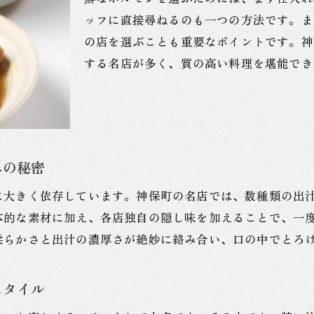
ホルモンの楽しみ方を知ろう！神保町のおすすめ情報
ッフに直接尋ねるのも一つの方法です。ま
の店を選ぶことも重要なポイントです。神
神保町駅のホルモン料理が人気の理由濃厚なもつ煮込み
する名店が多く、質の高い料理を堪能でき
なぜ神保町のもつ煮込みが絶品なのか？
神保町の人気店が提供するホルモンの秘密
素材にこだわった神保町のもつ煮込みレシピ
地元で愛されるホルモン料理の歴史と進化
みの秘密
ホルモンの奥深さを知るための神保町探訪
ホルモン料理の聖地神保町駅で堪能する至極のもつ煮込み
に大きく依存しています。神保町の名店では、数種類の出
神保町駅周辺の名店巡りでもつ煮込みを堪能
本的な素材に加え、各店独自の隠し味を加えることで、一
柔らかさと出汁の濃厚さが絶妙に絡み合い、口の中でとろ
ホルモン通が教える神保町の絶品もつ煮込み
隠れた名店のもつ煮込みを楽しむためのポイント
スタイル
神保町でホルモン料理を満喫する贅沢な時間
味わい深いホルモンの世界神保町駅のおすすめもつ煮込み