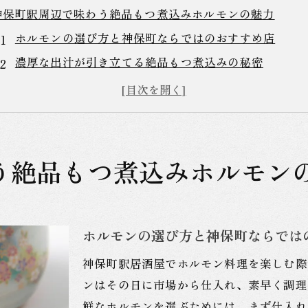
神保町駅周辺で味わう絶品もつ煮込みホルモンの魅力
ホルモンの選び方と神保町ならではのおすすめ店
濃厚な出汁が引き立てる絶品もつ煮込みの秘密
神保町で楽しむホルモン料理の多様なスタイル
もつ煮込みをより美味しく楽しむためのポイント
初心者でも安心！神保町のホルモン専門店ガイド
ホルモン通が選ぶ！神保町駅居酒屋で外せないもつ煮
う絶品もつ煮込みホルモン
ホルモン初心者必見！神保町駅近くのもつ煮込みの楽しみ
初めてでも大丈夫！ホルモンの基本知識
神保町のもつ煮込みを楽しむための初心者ガイド
ホルモンの選び方と神保町ならでは
スタッフが教えるホルモンの美味しい食べ方
神保町駅居酒屋でホルモン料理を楽しむ際
ホルモン初挑戦！神保町で安心して食べられるお店
ンはその日に市場から仕入れ、素早く調理
初心者におすすめのホルモンメニューとその魅力
鮮なホルモンを選ぶためには、まず仕入れ