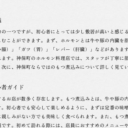
識
力の一つですが、初心者にとっては少し敷居が高いと感じ
しむことができます。まず、ホルモンとは牛や豚の内臓を
小腸）」「ガツ（胃）」「レバー（肝臓）」などがありま
れます。神保町のホルモン料理店では、スタッフが丁寧に
。次に、神保町ならではのもつ煮込みについて詳しく見て
心者ガイド
するお店が数多く存在します。もつ煮込みとは、牛や豚の
す。初心者でも安心して楽しめるように、まずは定番の味
に親しみがない方でも美味しく食べられます。また、もつ
興です。初めて訪れる際には、店員におすすめのメニュー