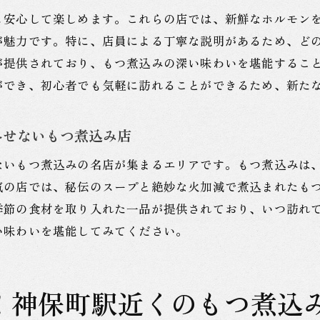
ホルモン料理といえば神保町駅もつ煮込みの奥深さ
も安心して楽しめます。これらの店では、新鮮なホルモン
ホルモンの奥深さを体感できる神保町の名店
が魅力です。特に、店員による丁寧な説明があるため、ど
ホルモン料理の魅力を引き立てる神保町の味
が提供されており、もつ煮込みの深い味わいを堪能するこ
ホルモン通の間で話題！神保町のもつ煮込み
ができ、初心者でも気軽に訪れることができるため、新た
神保町で堪能するホルモンの究極の味わい
神保町駅でもつ煮込みを楽しむホルモンの奥義を知る
外せないもつ煮込み店
神保町でもつ煮込みの本当の魅力を知る
ないもつ煮込みの名店が集まるエリアです。もつ煮込みは
ホルモン料理の奥深さを神保町で学ぶ
気の店では、秘伝のスープと絶妙な火加減で煮込まれたも
神保町で発見するホルモンの真髄
季節の食材を取り入れた一品が提供されており、いつ訪れ
い味わいを堪能してみてください。
！神保町駅近くのもつ煮込