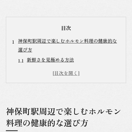
目次
神保町駅周辺で楽しむホルモン料理の健康的な
選び方
新鮮さを見極める方法
健康に良いホルモンの部位
脂質とカロリーのバランス
アレルギー対策とホルモン料理
地元で愛されるホルモン料理の特徴
神保町駅周辺で楽しむホルモン
ホルモン料理の選び方ガイド
ホルモン料理の栄養価と神保町でのおすすめ店
料理の健康的な選び方
舗