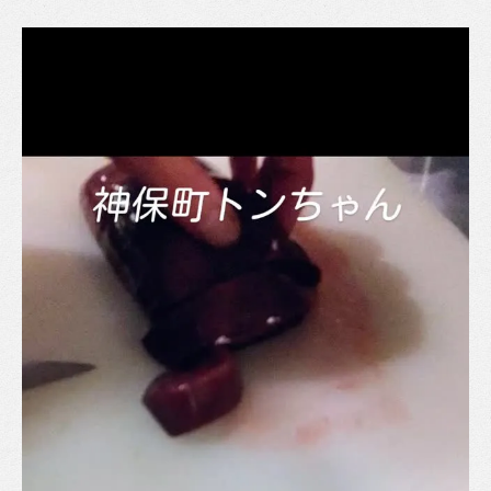
ホルモンに含まれる重要な栄養素
ビタミンとミネラルの宝庫
神保町駅居酒屋で話題のホルモン料理店
健康を考えたメニュー選び
店舗ごとの特色とおすすめ料理
地元の人気店舗の見つけ方
健康的にホルモンを楽しむための食べ方と神保
町の名店
ヘルシーな調理法の秘訣
食べ過ぎを防ぐ賢い食べ方
ホルモンの香りと味を引き立てる方法
神保町駅居酒屋の名店で楽しむ食事スタイ
ル