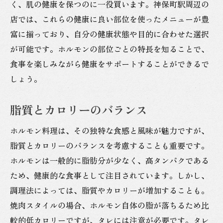
初めての人におすすめの神保町の店舗
く、肌の健康を保つのに一役買います。神保町駅周辺の
店では、これらの健康に良い部位を使ったメニューが豊
神保町で味わうホルモンの魅力と健康への影響
富に揃っており、自分の健康状態や目的に合わせた選択
ホルモン料理の深い味わいを探る
が可能です。ホルモンの部位ごとの特長を知ることで、
体に良いホルモンの食べ方
食事を楽しみながら健康をサポートすることができるで
ホルモンがもたらす健康効果
しょう。
神保町駅居酒屋でのホルモン料理の楽しみ
方
脂質とカロリーのバランス
健康的なホルモンライフの実践
ホルモン料理は、その独特な食感と風味が魅力ですが、
ホルモン料理の知られざる効能
脂質とカロリーのバランスを考慮することも重要です。
新鮮なホルモンを楽しむ神保町での健康的な食
ホルモンは一般的に脂肪分が少なく、高タンパクである
事
ため、健康的な食事として注目されています。しかし、
新鮮さにこだわったホルモンの選び方
調理法によっては、脂質やカロリーが増加することも。
地元の人が愛する新鮮ホルモン
焼肉スタイルの場合、ホルモン自体の脂が落ちるため比
健康を考えたホルモン料理の提案
較的低カロリーですが、タレには注意が必要です。タレ