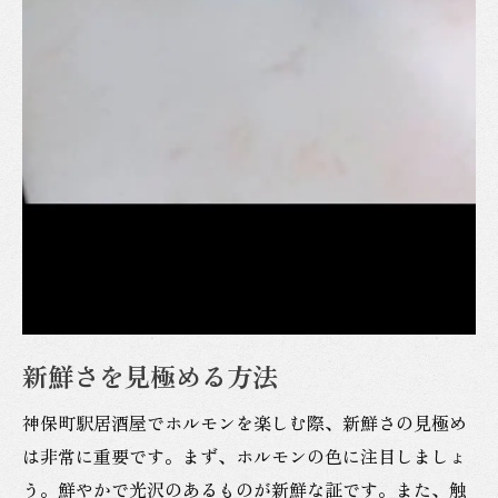
健康を考えたホルモンの楽しみ方
ホルモン料理とサイドメニューの組み合わ
せ
神保町駅で見つけるホルモン料理の新しい楽し
み方
創作料理としてのホルモン
意外な食材との組み合わせ
ホルモン料理の新しいトレンド
ホルモン料理を楽しむ新しいシーン
新しいホルモン料理店の特徴
新鮮さを見極める方法
ホルモン料理の秘密を知って神保町を満喫する
方法
神保町駅居酒屋でホルモンを楽しむ際、新鮮さの見極め
ホルモンの歴史と文化
は非常に重要です。まず、ホルモンの色に注目しましょ
地域に根付いたホルモンの魅力
う。鮮やかで光沢のあるものが新鮮な証です。また、触