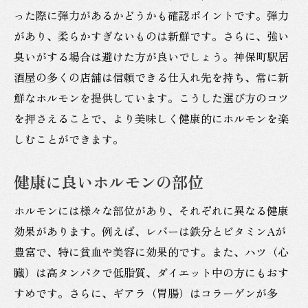
った際に弾力があるかどうかも確認ポイントです。弾力
ホルモンの秘密を知るツアー
があり、柔らかすぎないものは新鮮です。さらに、強い
神保町駅居酒屋で人気のホルモン料理イベ
臭いがする場合は避けた方が良いでしょう。神保町駅居
ント
酒屋の多くの店舗は信頼できる仕入れ先を持ち、常に新
ホルモン料理の豆知識
鮮なホルモンを提供しています。こうした選び方のコツ
知識を深めて楽しむホルモンの旅
を押さえることで、より美味しく健康的にホルモンを楽
初めてのホルモン体験で健康を考慮する神保町
しむことができます。
のガイド
初心者向けホルモンの選び方
健康に良いホルモンの部位
ホルモン料理を楽しむための基本知識
ホルモンには様々な部位があり、それぞれに異なる健康
健康を考えたホルモン体験のポイント
効果があります。例えば、レバーは鉄分とビタミンAが
神保町駅居酒屋でホルモンを安心して楽し
豊富で、特に貧血や美容に効果的です。また、ハツ（心
む方法
臓）は高タンパクで低脂質、ダイエット中の方にもおす
食事制限がある人のためのガイド
すめです。さらに、ギアラ（胃腸）はコラーゲンが多