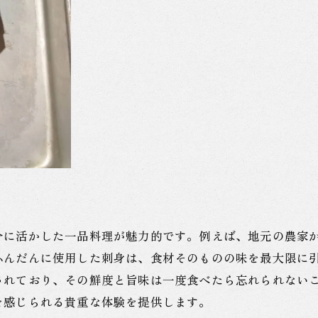
常連客に愛されるアットホームな店
心地よいサービスが魅力の居酒屋
神保町駅で新しいお気に入り店を見つける
ホルモン愛好家必見神保町駅の居酒屋事情
老舗のホルモン居酒屋の歴史
新進気鋭のホルモン料理店が続々登場
ホルモン愛が溢れる店主のこだわり
食通も唸る本格ホルモンメニュー
地元の人々に愛され続ける理由
分に活かした一品料理が魅力的です。例えば、地元の農家
各店のユニークなホルモン料理を巡る
ふんだんに使用した刺身は、食材そのものの味を最大限に
地元食材を活かした神保町駅の居酒屋の魅力
されており、その鮮度と旨味は一度食べたら忘れられない
新鮮な野菜とホルモンの組み合わせ
を感じられる貴重な体験を提供します。