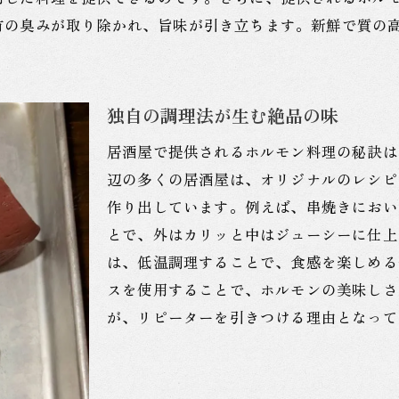
神保町駅周辺で見つけるお得なホルモン居酒屋
有の臭みが取り除かれ、旨味が引き立ちます。新鮮で質の
コスパ抜群の居酒屋選びのポイント
絶品ホルモン料理を神保町駅で体験する方法
独自の調理法が生む絶品の味
ぷるぷるのホルモン刺身を堪能する
秘伝のタレで味わう焼きホルモン
居酒屋で提供されるホルモン料理の秘訣は
鍋料理でホルモンを楽しむ冬の夜
辺の多くの居酒屋は、オリジナルのレシピ
作り出しています。例えば、串焼きにおい
ホルモン料理初心者へのおすすめメニュー
とで、外はカリッと中はジューシーに仕上
地元民おすすめのホルモン料理ランキング
は、低温調理することで、食感を楽しめる
神保町駅のホルモン料理店での予約方法
スを使用することで、ホルモンの美味しさ
神保町駅で心温まるホルモン居酒屋の選び方
が、リピーターを引きつける理由となって
口コミで人気の居酒屋を探す
友人や家族と楽しめるお店の選び方
隠れ家的な居酒屋でゆったり過ごす