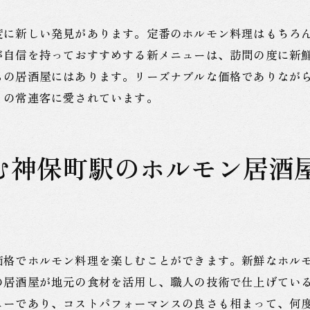
ホルモン料理に合う日本酒の選び方
神保町駅で巡るホルモン料理とお酒のペアリング
度に新しい発見があります。定番のホルモン料理はもちろ
が自信を持っておすすめする新メニューは、訪問の度に新
ホルモン料理を引き立てるドリンクメニュー
らの居酒屋にはあります。リーズナブルな価格でありなが
くの常連客に愛されています。
む神保町駅のホルモン居酒
価格でホルモン料理を楽しむことができます。新鮮なホル
の居酒屋が地元の食材を活用し、職人の技術で仕上げてい
ューであり、コストパフォーマンスの良さも相まって、何