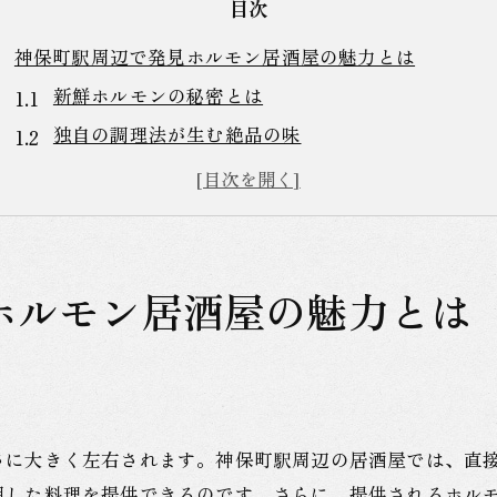
目次
神保町駅周辺で発見ホルモン居酒屋の魅力とは
新鮮ホルモンの秘密とは
独自の調理法が生む絶品の味
新鮮な食材を活かした一品料理
居心地の良いアットホームな雰囲気
神保町駅でしか味わえない特別な一皿
訪れる度に発見があるホルモン居酒屋
ホルモン居酒屋の魅力とは
リーズナブルに楽しむ神保町駅のホルモン居酒屋ガイド
お財布に優しいホルモン料理の魅力
価格と質のバランスが絶妙なメニュー
初めてでも安心のリーズナブルプラン
さに大きく左右されます。神保町駅周辺の居酒屋では、直
飲み放題付きのお得なコース
用した料理を提供できるのです。さらに、提供されるホル