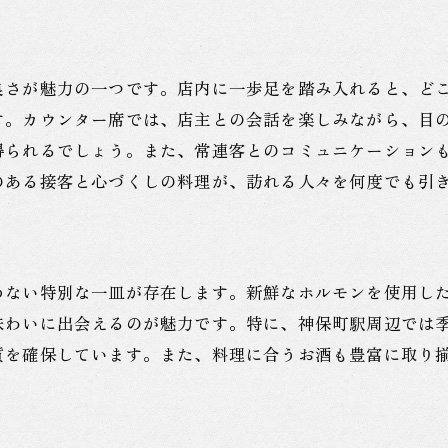
地元産の酒と一緒に楽しむホルモン料理
地元の特産品を楽しむ特別メニュー
神保町駅で味わう地域の味覚
良さが魅力の一つです。店内に一歩足を踏み入れると、ど
仕事帰りに寄りたい神保町駅のリラックスホルモン居酒
す。カウンター席では、店主との会話を楽しみながら、目
一日の疲れを癒す居酒屋の魅力
得られるでしょう。また、常連客とのコミュニケーション
お仕事帰りにぴったりのコースメニュー
のある接客と心づくしの料理が、訪れる人々を何度でも引
静かな環境で楽しむホルモン料理
通いたくなる駅近のホルモン居酒屋
仕事仲間とリフレッシュするための選択肢
めない特別な一皿が存在します。新鮮なホルモンを使用し
神保町駅周辺で見つける癒しの時間
味わいに出会えるのが魅力です。特に、神保町駅周辺では
神保町駅で味わう新鮮ホルモン料理と絶品お酒体験
質を確保しています。また、料理に合うお酒も豊富に取り
ホルモン料理と相性抜群のお酒とは
季節限定の地酒を楽しむ