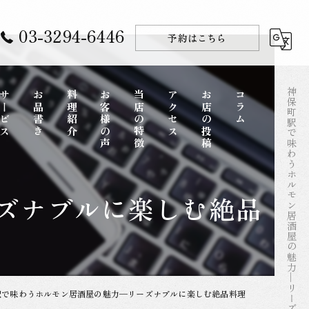
03-3294-6446
予約はこちら
神保町駅で味わうホルモン居酒屋の魅力—リーズナブルに楽しむ絶品料理
サービス
お品書き
料理紹介
お客様の声
当店の特徴
アクセス
お店の投稿
コラム
コース
ズナブルに楽しむ絶品
ディナー
一品料理
お酒
駅で味わうホルモン居酒屋の魅力—リーズナブルに楽しむ絶品料理