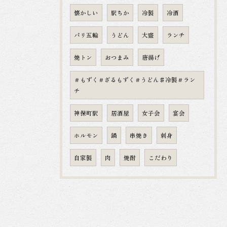
懐かしい
駅ちか
冷製
冷酒
パリ五輪
うどん
大盛
ランチ
焼トン
おつまみ
唐揚げ
＃もずく＃ざるもずく＃うどん♯冷製＃ラン
チ
神保町駅
居酒屋
女子会
宴会
ホルモン
鍋
串焼き
刺身
自家製
肉
焼酎
こだわり