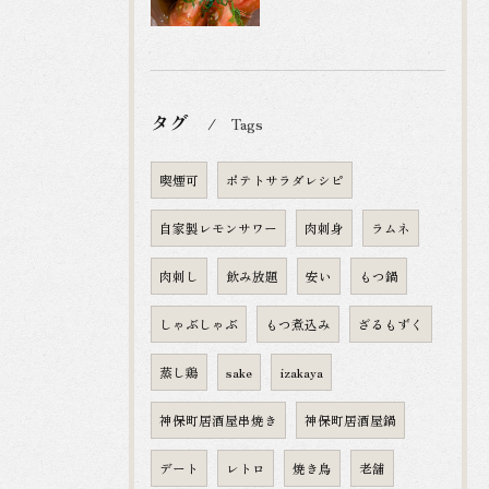
タグ
Tags
喫煙可
ポテトサラダレシピ
自家製レモンサワー
肉刺身
ラムネ
肉刺し
飲み放題
安い
もつ鍋
しゃぶしゃぶ
もつ煮込み
ざるもずく
蒸し鶏
sake
izakaya
神保町居酒屋串焼き
神保町居酒屋鍋
デート
レトロ
焼き鳥
老舗