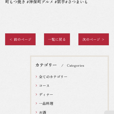
町もつ焼き #神保町グルメ #紫芋#さつまいも
< 前のページ
一覧に戻る
次のページ >
カテゴリー
Categories
全てのカテゴリー
コース
ディナー
一品料理
お酒