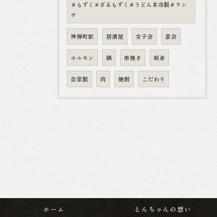
＃もずく＃ざるもずく＃うどん♯冷製＃ラン
チ
神保町駅
居酒屋
女子会
宴会
ホルモン
鍋
串焼き
刺身
自家製
肉
焼酎
こだわり
ホーム
とんちゃんの想い