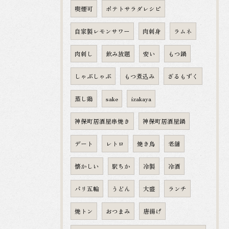
喫煙可
ポテトサラダレシピ
自家製レモンサワー
肉刺身
ラムネ
肉刺し
飲み放題
安い
もつ鍋
しゃぶしゃぶ
もつ煮込み
ざるもずく
蒸し鶏
sake
izakaya
神保町居酒屋串焼き
神保町居酒屋鍋
デート
レトロ
焼き鳥
老舗
懐かしい
駅ちか
冷製
冷酒
パリ五輪
うどん
大盛
ランチ
焼トン
おつまみ
唐揚げ