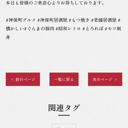
本日も皆様のご来店心よりお待ちしております。
#神保町グルメ #神保町居酒屋 #もつ焼き #老舗居酒屋 #
懐かしい#ぐんまの豚肉 #昭和レトロ #とろれば #モツ刺
身
< 前のページ
一覧に戻る
次のページ >
関連タグ