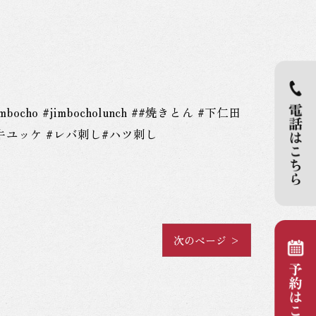
 #jimbocholunch ##焼きとん #下仁田
牛ユッケ #レバ刺し#ハツ刺し
次のページ >