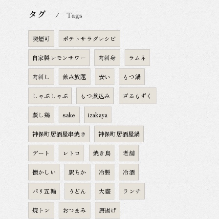
タグ
Tags
喫煙可
ポテトサラダレシピ
自家製レモンサワー
肉刺身
ラムネ
肉刺し
飲み放題
安い
もつ鍋
しゃぶしゃぶ
もつ煮込み
ざるもずく
蒸し鶏
sake
izakaya
神保町居酒屋串焼き
神保町居酒屋鍋
デート
レトロ
焼き鳥
老舗
懐かしい
駅ちか
冷製
冷酒
パリ五輪
うどん
大盛
ランチ
焼トン
おつまみ
唐揚げ