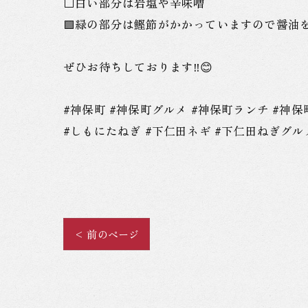
⬜️白い部分は岩塩や辛味噌
🟩緑の部分は鰹節がかかっていますので醤油
ぜひお待ちしております‼️😊
#神保町 #神保町グルメ #神保町ランチ #神保町ディ
#しもにたねぎ #下仁田ネギ #下仁田ねぎグル
< 前のページ