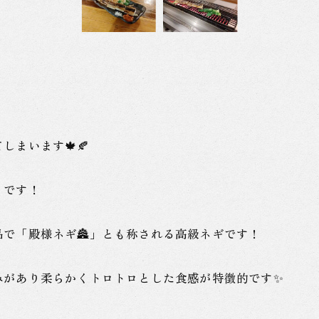
まいます🍁🍂
』です！
で「殿様ネギ🏯」とも称される高級ネギです！
みがあり柔らかくトロトロとした食感が特徴的です✨