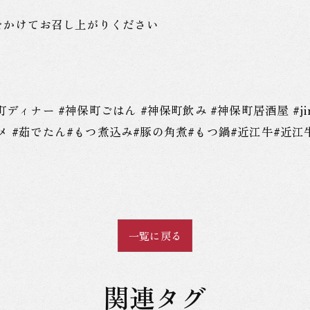
をかけてお召し上がりください
ナー #神保町ごはん #神保町飲み #神保町居酒屋 #jimbocho
メ #茹でたん#もつ煮込み#豚の角煮#もつ鍋#近江牛#近江
一覧に戻る
関連タグ