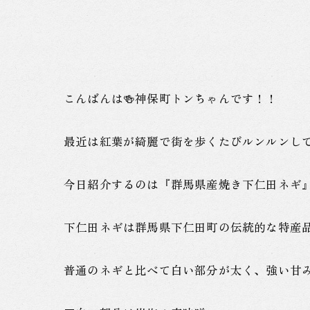
こんばんは🍻神保町トンちゃんです！！
最近は紅葉が綺麗で街を歩くたびルンルンしてし
今日紹介するのは『群馬県産焼き下仁田ネギ
下仁田ネギは群馬県下仁田町の伝統的な特産品
普通のネギと比べて白い部分が太く、強い甘