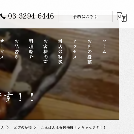
03-3294-6446
予約はこちら
サービス
お品書き
料理紹介
お客様の声
当店の特徴
アクセス
お店の投稿
コラム
コース
です！！
ディナー
一品料理
お酒
ゃん
お店の投稿
こんばんは🍻神保町トンちゃんです！！