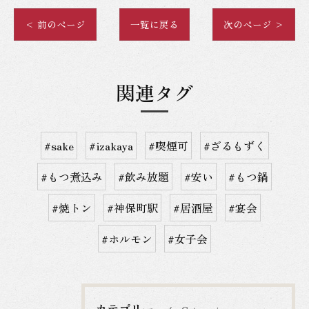
< 前のページ
一覧に戻る
次のページ >
関連タグ
#sake
#izakaya
#喫煙可
#ざるもずく
#もつ煮込み
#飲み放題
#安い
#もつ鍋
#焼トン
#神保町駅
#居酒屋
#宴会
#ホルモン
#女子会
カテゴリー