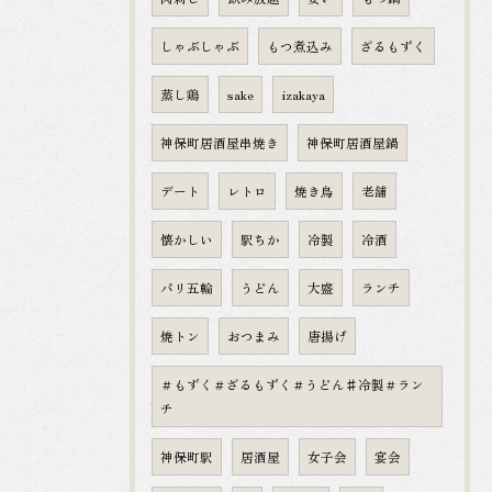
しゃぶしゃぶ
もつ煮込み
ざるもずく
蒸し鶏
sake
izakaya
神保町居酒屋串焼き
神保町居酒屋鍋
デート
レトロ
焼き鳥
老舗
懐かしい
駅ちか
冷製
冷酒
パリ五輪
うどん
大盛
ランチ
焼トン
おつまみ
唐揚げ
＃もずく＃ざるもずく＃うどん♯冷製＃ラン
チ
神保町駅
居酒屋
女子会
宴会