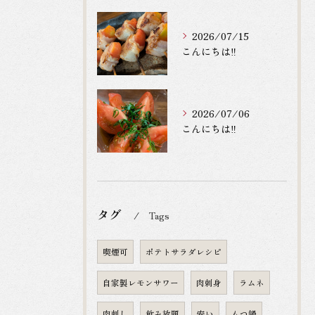
2026/07/15
こんにちは‼️
2026/07/06
こんにちは‼️
タグ
Tags
喫煙可
ポテトサラダレシピ
自家製レモンサワー
肉刺身
ラムネ
肉刺し
飲み放題
安い
もつ鍋