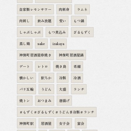
自家製レモンサワー
肉刺身
ラムネ
肉刺し
飲み放題
安い
もつ鍋
しゃぶしゃぶ
もつ煮込み
ざるもずく
蒸し鶏
sake
izakaya
神保町居酒屋串焼き
神保町居酒屋鍋
デート
レトロ
焼き鳥
老舗
懐かしい
駅ちか
冷製
冷酒
パリ五輪
うどん
大盛
ランチ
焼トン
おつまみ
唐揚げ
＃もずく＃ざるもずく＃うどん♯冷製＃ランチ
神保町駅
居酒屋
女子会
宴会