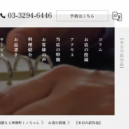
03-3294-6446
予約はこちら
【本日の試作品】
サービス
お品書き
料理紹介
お客様の声
当店の特徴
アクセス
お店の投稿
コラム
コース
ディナー
一品料理
お酒
酒屋なら神保町トンちゃん
お店の投稿
【本日の試作品】