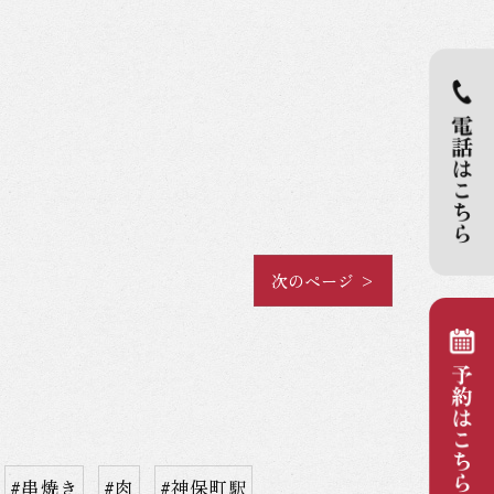
次のページ >
#串焼き
#肉
#神保町駅