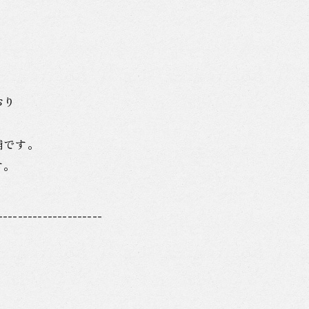
おり
補です。
す。
---------------------