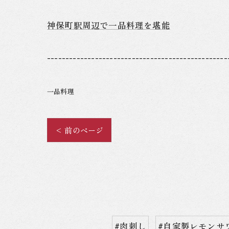
神保町駅周辺で一品料理を堪能
-------------------------------------------------
一品料理
< 前のページ
#肉刺し
#自家製レモンサ