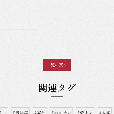
---------------------
一覧に戻る
関連タグ
ワー
#居酒屋
#宴会
#ホルモン
#焼トン
#大盛