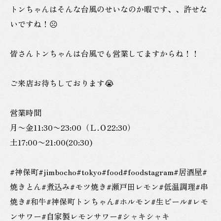
トンちゃんはそんな台風のせいなのか暇です、、許せな
いですね！☹️
皆さんトンちゃんは台風でも営業してますからね！！
ご来店お待ちしております😭
営業時間
月〜金11:30〜23:00（Ｌ.Ｏ22:30）
土17:00〜21:00(20:30)
#神保町#jimbocho#tokyo#food#foodstagram#居酒屋#
焼きとん#煮込み#モツ焼き#瀬戸田レモン#低温調理#串
焼き#和牛#神保町トンちゃん#ホルモン#生ビール#レモ
ンサワー#自家製レモンサワー#シャキシャキ