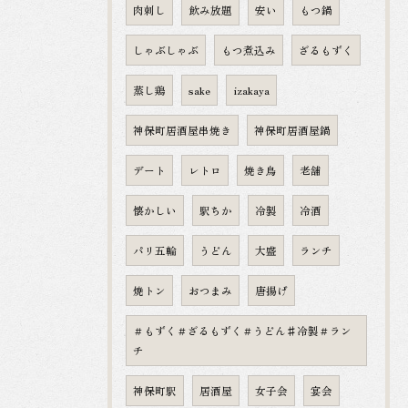
肉刺し
飲み放題
安い
もつ鍋
しゃぶしゃぶ
もつ煮込み
ざるもずく
蒸し鶏
sake
izakaya
神保町居酒屋串焼き
神保町居酒屋鍋
デート
レトロ
焼き鳥
老舗
懐かしい
駅ちか
冷製
冷酒
パリ五輪
うどん
大盛
ランチ
焼トン
おつまみ
唐揚げ
＃もずく＃ざるもずく＃うどん♯冷製＃ラン
チ
神保町駅
居酒屋
女子会
宴会