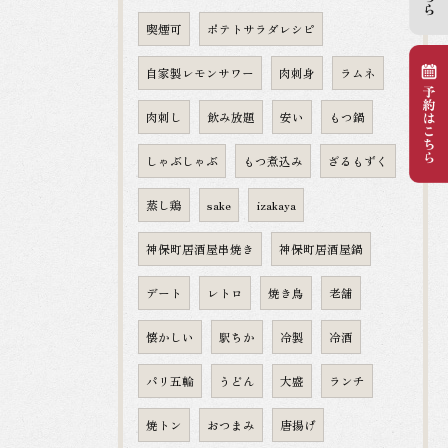
喫煙可
ポテトサラダレシピ
自家製レモンサワー
肉刺身
ラムネ
肉刺し
飲み放題
安い
もつ鍋
しゃぶしゃぶ
もつ煮込み
ざるもずく
蒸し鶏
sake
izakaya
神保町居酒屋串焼き
神保町居酒屋鍋
デート
レトロ
焼き鳥
老舗
懐かしい
駅ちか
冷製
冷酒
パリ五輪
うどん
大盛
ランチ
焼トン
おつまみ
唐揚げ