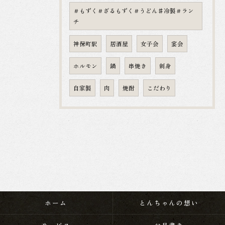
＃もずく＃ざるもずく＃うどん♯冷製＃ラン
チ
神保町駅
居酒屋
女子会
宴会
ホルモン
鍋
串焼き
刺身
自家製
肉
焼酎
こだわり
ホーム
とんちゃんの想い